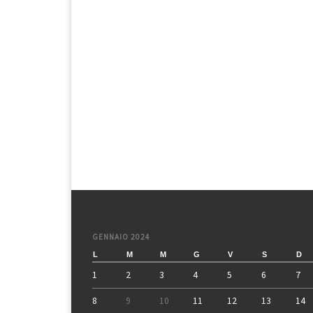
GENNAIO 2024
L
M
M
G
V
S
D
1
2
3
4
5
6
7
8
9
10
11
12
13
14