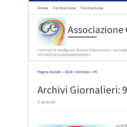
Passa al contenuto
Home
Formazione
Formazione
Associazione 
Costruire le intelligenze favorire il ben-essere – Accred
IT57V0503470100000000000903
Pagina iniziale
»
2024
»
Gennaio
»
09
Archivi Giornalieri:
2 articoli