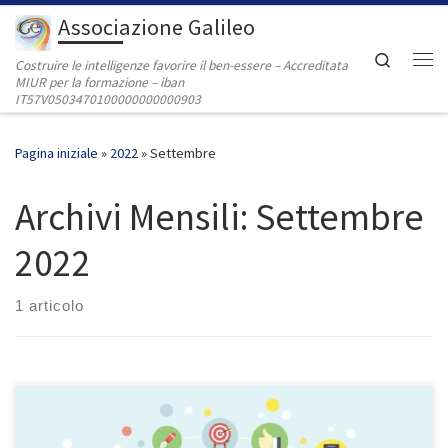
Associazione Galileo
Passa al contenuto
Search
Costruire le intelligenze favorire il ben-essere – Accreditata
Me
MIUR per la formazione – iban
IT57V0503470100000000000903
Pagina iniziale
»
2022
»
Settembre
Archivi Mensili:
Settembre
2022
1 articolo