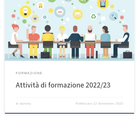
Webinar 18 ottobre ore 17.30-19.00 Webinar gratuito sul Rapporto
scuola famiglia di Cinzia Mion – Vedi qui 8 novembre ore 17.30-
19.00 Webinar sulla Valutazione nella scuola con Cinzia Mion parte
prima 15 novembre ore 17.30-19.00 Webinar sulla Valutazione
nella scuola con Cinzia Mion parte seconda Unità formative
2022/23 – Associazione […]
FORMAZIONE
Attività di formazione 2022/23
di
daniela
Pubblicato
12 Settembre 2022