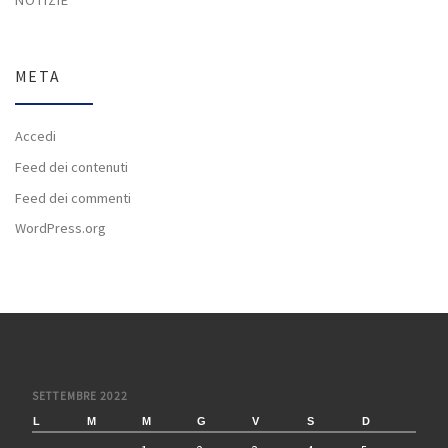
NOTIZIE
META
Accedi
Feed dei contenuti
Feed dei commenti
WordPress.org
SETTEMBRE 2022
L
M
M
G
V
S
D