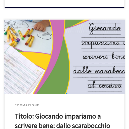
SOFIA ID. 88150 Descrizione: Il corso online aiuta i docenti a capire
i processi che sottendono l’apprendimento della scrittura. offre: Il
corso è articolato in due Moduli: Modulo A: Dallo scarabocchio al
segno grafico che propone attività che permettono al bambino di
imparare in modo divertente a dirigere prima la […]
FORMAZIONE
Titolo:
Giocando impariamo a
scrivere bene: dallo scarabocchio