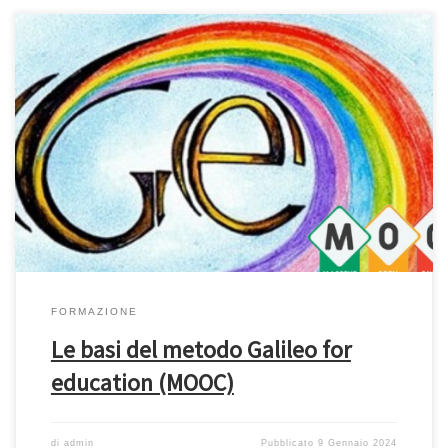
SOFIA 88489 Descrizione: Il metodo Galileo, si rivolge agli
educatori degli asili nido ed agli insegnanti della scuola
dell’infanzia, primaria e secondaria di primo grado (bambini da 0-
16 anni). Data la grande importanza e responsabilità del contesto
nel favorire la costruzione delle varie intelligenze in ogni
bambino, è fondamentale che […]
FORMAZIONE
Le basi del metodo Galileo for
education (MOOC)
di
admin
Pubblicato
9 Gennaio 2024