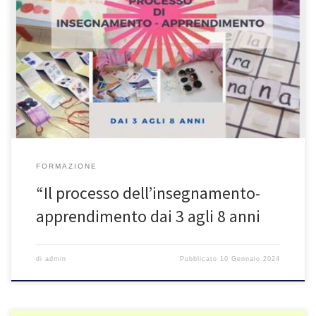
PROGRAMMA Corso base: 15 ore – webinar on line Corso esteso da
15 a 30 ore per le insegnanti interessate L’estensione prevede:
con gli esperti e/o i tutor, sui laboratori eventualmente svolti con
gli alunni; on line Venerdì 26 Gennaio 2024 – ore 17,00-19,00 Il
disegno e il gesto grafico […]
FORMAZIONE
“Il processo dell’insegnamento-
apprendimento dai 3 agli 8 anni
di
admin
Pubblicato
10 Gennaio 2024