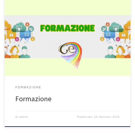
Giocando impariamo a scrivere bene: dallo scarabocchio al
corsivo Le basi del metodo Galileo for education (MOOC) Il
processo dell’insegnamento-apprendimento dai 3 agli 8 anni. Fare
coding da 0 a 8 anni
FORMAZIONE
Formazione
di
admin
Pubblicato
10 Gennaio 2024