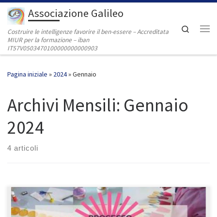
Associazione Galileo
Passa al contenuto
Search
Costruire le intelligenze favorire il ben-essere – Accreditata
Me
MIUR per la formazione – iban
IT57V0503470100000000000903
Pagina iniziale
»
2024
»
Gennaio
Archivi Mensili:
Gennaio
2024
4 articoli