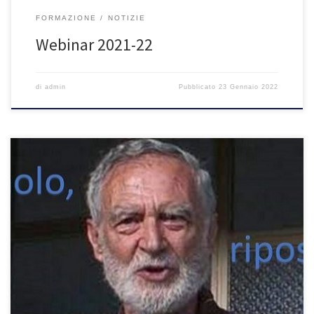
FORMAZIONE
NOTIZIE
Webinar 2021-22
di
admin
Pubblicato
23 Gennaio 2022
E’ partito anche questo nostra grande amico. Si è spento il 12
settembre. Lo avremmo avuto con noi nei convegni del 2020 se
non ci fosse stata la pandemia. Siamo davvero affranti. Riportiamo
le prime parole del suo gruppo di ricerca napoletano “Il 12
settembre è morto il nostro maestro […]