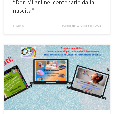
“Don Milani nel centenario dalla
nascita”
di
admin
Pubblicato
13 Settembre 2023
L’attestato di partecipazione viene rilasciato al termine di ciascun
incontro dopo aver risposto al questionario di gradimento.
Attraverso l’iscrizione (https://forms.gle/QPF465xeGxxdYM3b8)
ciascuno autorizza l’Associazione ad inviare informazioni e notizie
attinenti questo corso e attività strettamente collegate alla
formazione dei docenti. In ciascuna comunicazione sarà presente
la possibilità di chiedere di essere […]