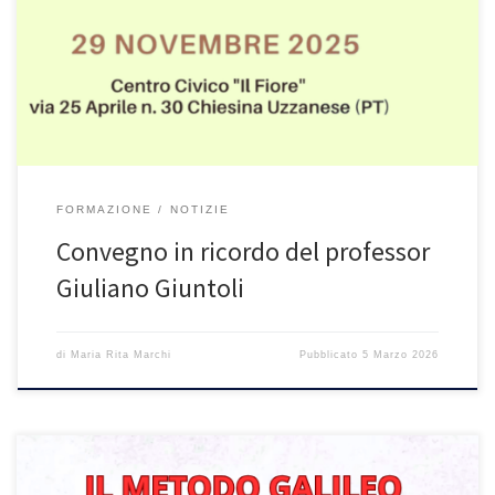
tutti gli interventi sono disponibili al link:
https://galileoeducational.net/rivista/1067-2/
FORMAZIONE
NOTIZIE
Convegno in ricordo del professor
Giuliano Giuntoli
di
Maria Rita Marchi
Pubblicato
5 Marzo 2026