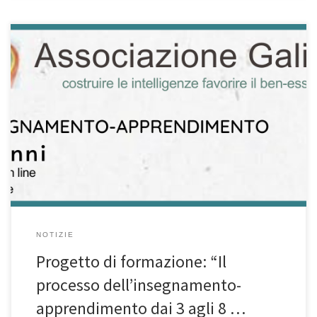
1. Inquadramento e finalità Il corso si rivolge ai docenti della
Scuola dell’Infanzia e della Scuola Primaria. L’obiettivo centrale è
promuovere una riflessione profonda sull’integrazione tra le
diverse funzioni/intelligenze del bambino, declinandole in azioni
educative e didattiche concrete, definite come “buone pratiche”.
Il progetto pone al centro la continuità curricolare […]
NOTIZIE
Progetto di formazione: “Il
processo dell’insegnamento-
apprendimento dai 3 agli 8 …