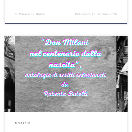
di
Maria Rita Marchi
Pubblicato
15 Gennaio 2026
antologia di scritti selezionati da Roberta Butelli Un uomo libero.
L’ultima lezione di don Lorenzo MilaniCento anni fa, il 27 maggio
1923, nasceva a Firenze don Lorenzo Milani. Questo documentario
Gedi Visual va alla ricerca dei principali aspetti dell’esperienza
umana del priore di Barbiana provando ad attualizzarne il
pensiero: esistono […]
NOTIZIE