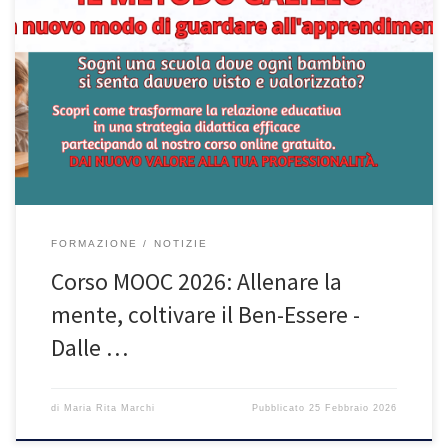
Un viaggio nella scuola che valorizza ogni bambino Hai mai
desiderato una scuola in cui ogni bambino si senta davvero visto,
ascoltato e valorizzato per ciò che è?Il Metodo Galileo non è solo
una proposta didattica, ma un nuovo modo di guardare
all’apprendimento: qui la relazione, l’autostima e il pensiero
diventano il […]
FORMAZIONE
NOTIZIE
Corso MOOC 2026: Allenare la
mente, coltivare il Ben-Essere -
Dalle …
di
Maria Rita Marchi
Pubblicato
25 Febbraio 2026