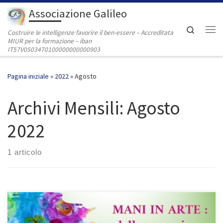
Associazione Galileo
Passa al contenuto
Search
Costruire le intelligenze favorire il ben-essere – Accreditata
Me
MIUR per la formazione – iban
IT57V0503470100000000000903
Pagina iniziale
»
2022
»
Agosto
Archivi Mensili:
Agosto
2022
1 articolo