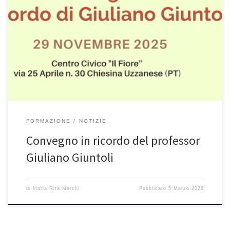
tutti gli interventi sono disponibili al link:
https://galileoeducational.net/rivista/1067-2/
FORMAZIONE
NOTIZIE
Convegno in ricordo del professor
Giuliano Giuntoli
di
Maria Rita Marchi
Pubblicato
5 Marzo 2026