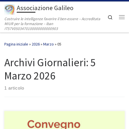
Associazione Galileo
Passa al contenuto
Search
Costruire le intelligenze favorire il ben-essere – Accreditata
Me
MIUR per la formazione – iban
IT57V0503470100000000000903
Pagina iniziale
»
2026
»
Marzo
»
05
Archivi Giornalieri:
5
Marzo 2026
1 articolo