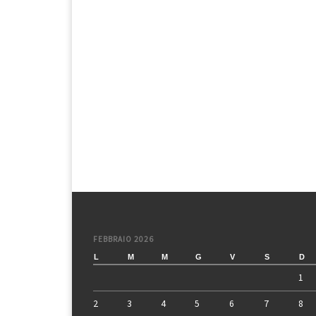
FEBBRAIO 2026
L
M
M
G
V
S
D
1
2
3
4
5
6
7
8