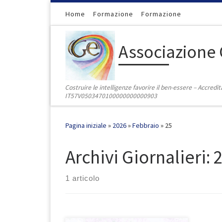
Passa al contenuto
Home
Formazione
Formazione
Associazione 
Costruire le intelligenze favorire il ben-essere – Accred
IT57V0503470100000000000903
Pagina iniziale
»
2026
»
Febbraio
»
25
Archivi Giornalieri:
2
1 articolo