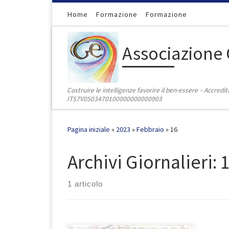
Passa al contenuto
Home
Formazione
Formazione
Associazione 
Costruire le intelligenze favorire il ben-essere – Accred
IT57V0503470100000000000903
Pagina iniziale
»
2023
»
Febbraio
»
16
Archivi Giornalieri:
1
1 articolo