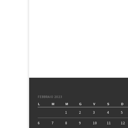
FEBBRAIO 2023
L
M
M
G
V
S
D
1
2
3
4
5
6
7
8
9
10
11
12