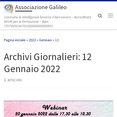
Associazione Galileo
Passa al contenuto
Search
Costruire le intelligenze favorire il ben-essere – Accreditata
Me
MIUR per la formazione – iban
IT57V0503470100000000000903
Pagina iniziale
»
2022
»
Gennaio
»
12
Archivi Giornalieri:
12
Gennaio 2022
1 articolo