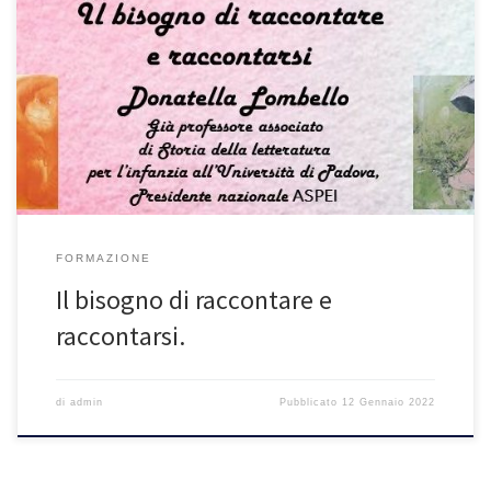
Ripartiamo con un Webinar GRATUITO!! Qui il link per partecipare:
meet.google.com/pgh-xdvw-xfv, Verrà rilasciato l’attestato di
partecipazione. Vi aspettiamo!! Donatella Lombello: Studiosa
senior dello Studio patavino, già professore associato di Storia
della Letteratura per l’infanzia all’Università di Padova, coordina
dal 1993 il Gruppo di Ricerca sulle Biblioteche scolastiche. È stata
direttrice […]
FORMAZIONE
Il bisogno di raccontare e
raccontarsi.
di
admin
Pubblicato
12 Gennaio 2022